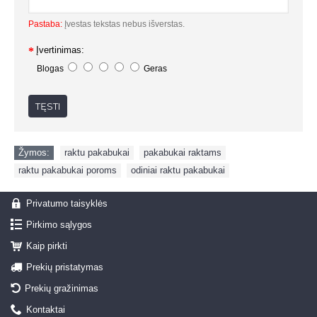
Pastaba:
Įvestas tekstas nebus išverstas.
Įvertinimas:
Blogas
Geras
TĘSTI
Žymos:
raktu pakabukai
,
pakabukai raktams
,
raktu pakabukai poroms
,
odiniai raktu pakabukai
Privatumo taisyklės
Pirkimo sąlygos
Kaip pirkti
Prekių pristatymas
Prekių gražinimas
Kontaktai