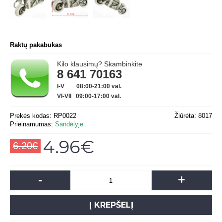
Raktų pakabukas
Kilo klausimų? Skambinkite
8 641 70163
I-V 08:00-21:00 val.
VI-VII 09:00-17:00 val.
Prekės kodas:
RP0022
Žiūrėta: 8017
Prieinamumas:
Sandėlyje
4.96€
6.20€
-
+
Į KREPŠELĮ