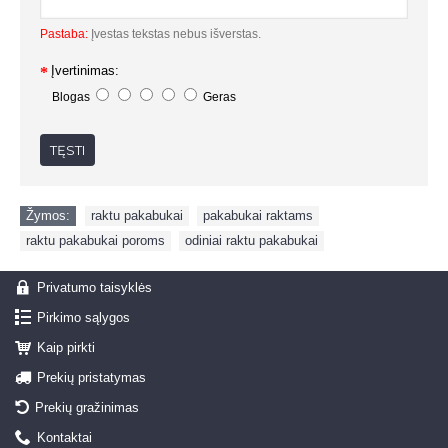
Pastaba:
Įvestas tekstas nebus išverstas.
Įvertinimas:
Blogas
Geras
TĘSTI
Žymos:
raktu pakabukai
,
pakabukai raktams
,
raktu pakabukai poroms
,
odiniai raktu pakabukai
Privatumo taisyklės
Pirkimo sąlygos
Kaip pirkti
Prekių pristatymas
Prekių gražinimas
Kontaktai