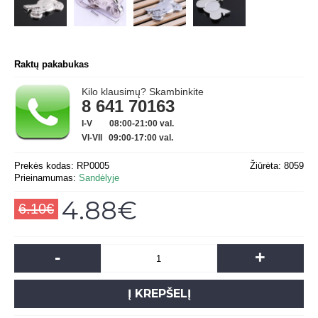
Raktų pakabukas
Kilo klausimų? Skambinkite
8 641 70163
I-V 08:00-21:00 val.
VI-VII 09:00-17:00 val.
Prekės kodas:
RP0005
Žiūrėta: 8059
Prieinamumas:
Sandėlyje
4.88€
6.10€
-
+
Į KREPŠELĮ