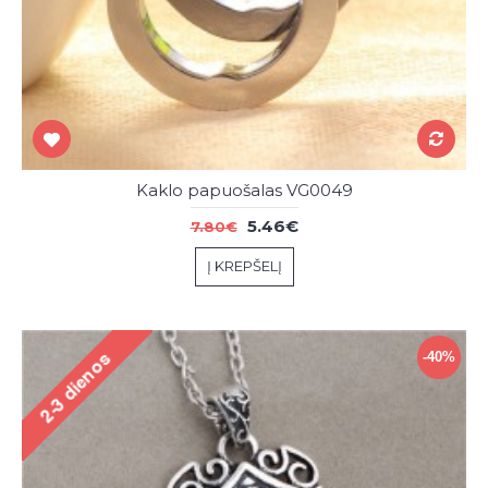
Kaklo papuošalas VG0049
5.46€
7.80€
Į KREPŠELĮ
-40%