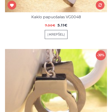
Kaklo papuošalas VG0048
5.11€
7.30€
Į KREPŠELĮ
-30%