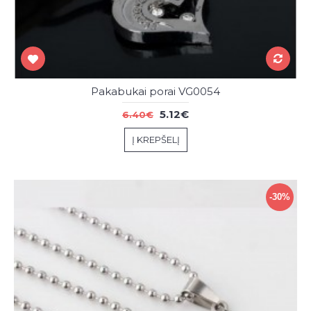
Pakabukai porai VG0054
5.12€
6.40€
Į KREPŠELĮ
-30%