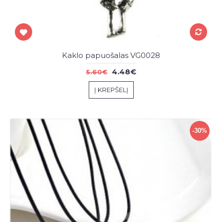
Kaklo papuošalas VG0028
4.48€
5.60€
Į KREPŠELĮ
-30%