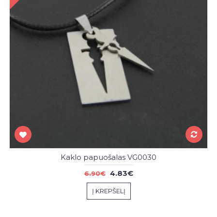
Kaklo papuošalas VG0030
4.83€
6.90€
Į KREPŠELĮ