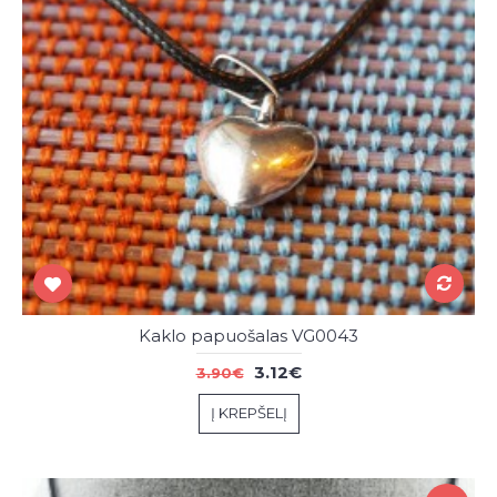
Kaklo papuošalas VG0043
3.12€
3.90€
Į KREPŠELĮ