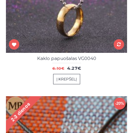
Kaklo papuošalas VG0040
4.27€
6.10€
Į KREPŠELĮ
-20%