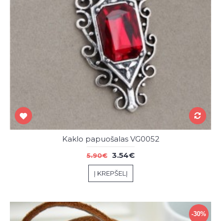
Kaklo papuošalas VG0052
3.54€
5.90€
Į KREPŠELĮ
-30%