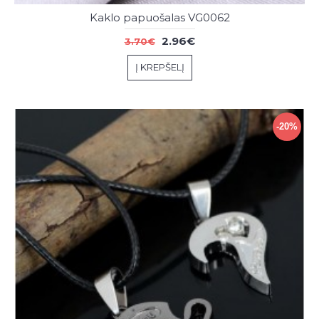
Kaklo papuošalas VG0062
2.96€
3.70€
Į KREPŠELĮ
-20%