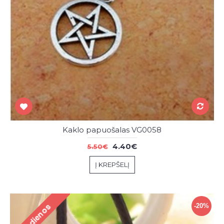
Kaklo papuošalas VG0058
4.40€
5.50€
Į KREPŠELĮ
-20%