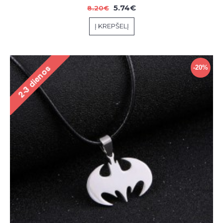
5.74€
8.20€
Į KREPŠELĮ
-20%