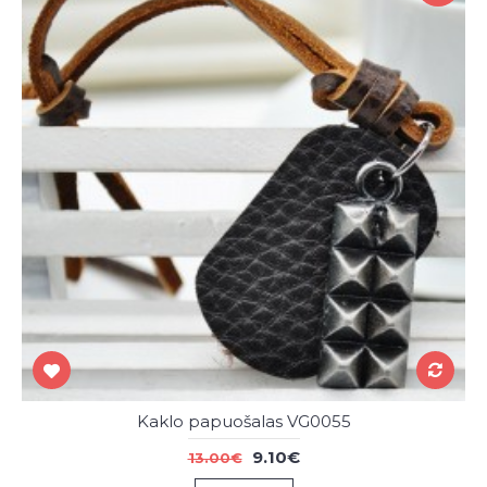
Kaklo papuošalas VG0055
9.10€
13.00€