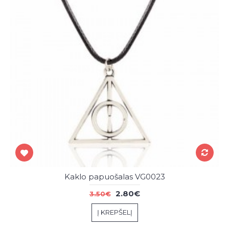
Kaklo papuošalas VG0023
2.80€
3.50€
Į KREPŠELĮ