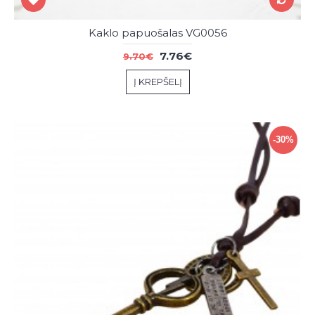
Kaklo papuošalas VG0056
7.76€
9.70€
Į KREPŠELĮ
-30%