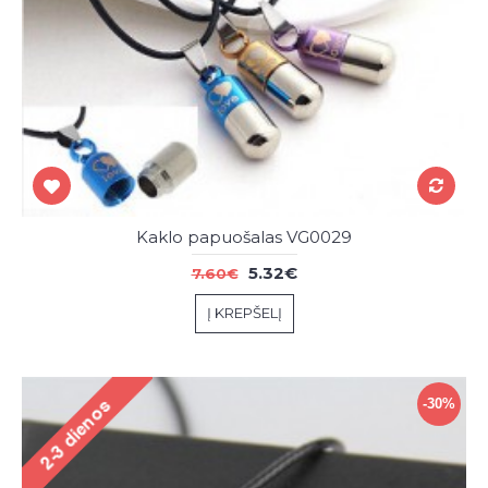
Kaklo papuošalas VG0029
5.32€
7.60€
Į KREPŠELĮ
-30%