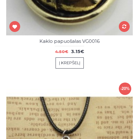
Kaklo papuošalas VG0016
3.15€
4.50€
Į KREPŠELĮ
-20%