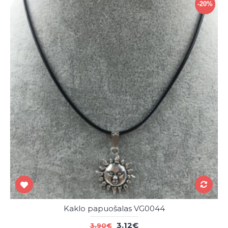
-20%
Kaklo papuošalas VG0044
3.12€
3.90€