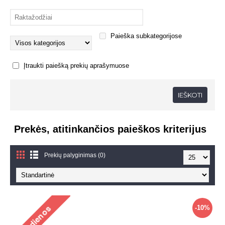
Paieška subkategorijose
Įtraukti paiešką prekių aprašymuose
Prekės, atitinkančios paieškos kriterijus
Prekių palyginimas (0)
-10%