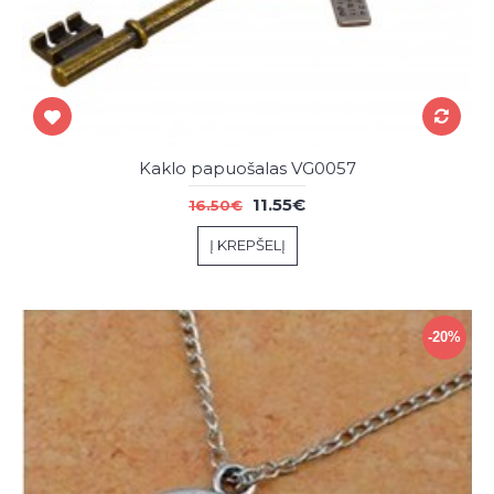
Kaklo papuošalas VG0057
11.55€
16.50€
Į KREPŠELĮ
-20%