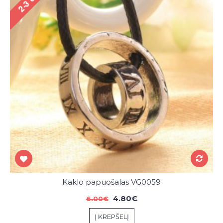
Kaklo papuošalas VG0059
4.80€
6.00€
Į KREPŠELĮ