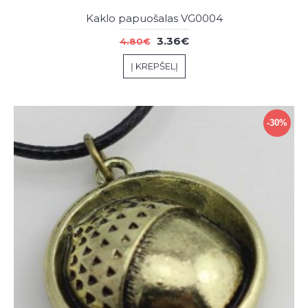
Kaklo papuošalas VG0004
3.36€
4.80€
Į KREPŠELĮ
-30%