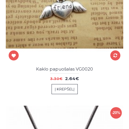
Kaklo papuošalas VG0020
2.64€
3.30€
Į KREPŠELĮ
-20%