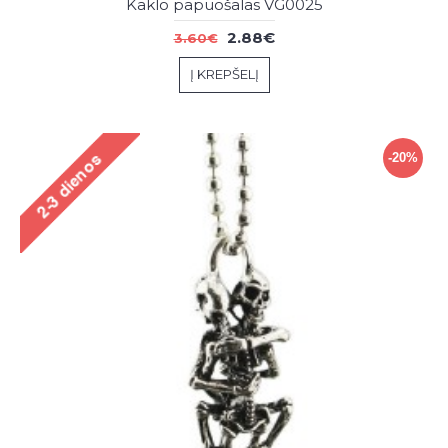
Kaklo papuošalas VG0025
2.88€
3.60€
Į KREPŠELĮ
-20%