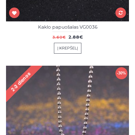
Kaklo papuošalas VG0036
2.88€
3.60€
Į KREPŠELĮ
-30%